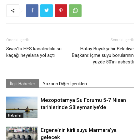
Önceki İçerik
Sonraki İçerik
Sivas’ta HES kanalındaki su
Hatay Büyükşehir Belediye
kaçağı heyelana yol açtı
Başkanı: İçme suyu borularının
yüzde 80’ini asbestli
İlgili Haberler
Yazarın Diğer İçerikleri
Mezopotamya Su Forumu 5-7 Nisan
tarihlerinde Süleymaniye’de
Haberler
Ergene’nin kirli suyu Marmara’ya
gelecek