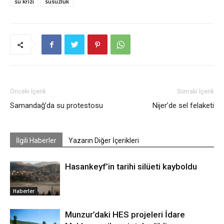
su krizi
susuzluk
Önceki İçerik
Sonraki İçerik
Samandağ’da su protestosu
Nijer’de sel felaketi
İlgili Haberler
Yazarın Diğer İçerikleri
Hasankeyf’in tarihi silüeti kayboldu
Haberler
Munzur’daki HES projeleri İdare