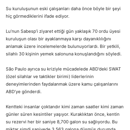
Su kuruluşunun eski çalışanları daha önce böyle bir şeyi
hiç görmediklerini ifade ediyor.
Lu’nun Sabesp’i ziyaret ettiği gün yaklaşık 70 ordu üyesi
kuruluşun olası bir ayaklanmaya karşı dayanıklılığını
anlamak üzere incelemelerde bulunuyorlardı. Bir yetkili,
silahlı 30 kişinin yemek salonuna konuşlandığını söyledi.
São Paulo ayrıca su kriziyle mücadelede ABD’deki SWAT
(özel silahlar ve taktikler birimi) liderlerinin
deneyimlerinden faydalanmak üzere kamu çalışanlarını
ABD’ye gönderdi.
Kentteki insanlar çoktandır kimi zaman saatler kimi zaman
günler süren kesintiler yaşıyor. Kuraklıktan önce, kentin
su rezervi her bir saniye 8,700 galon su sağlıyordu. Bu
miktar şimdi saniyede 3,563 galona düşmüş durumda.